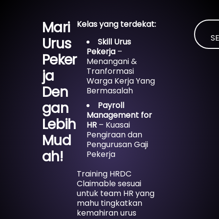
Mari
Kelas yang terdekat:
S
Urus
Skill Urus
Pekerja
–
Peker
Menangani &
Tranformasi
ja
Warga Kerja Yang
Den
Bermasalah
gan
Payroll
Management for
Lebih
HR
– Kuasai
Pengiraan dan
Mud
Pengurusan Gaji
ah!
Pekerja
Training HRDC
Claimable sesuai
untuk team HR yang
mahu tingkatkan
kemahiran urus