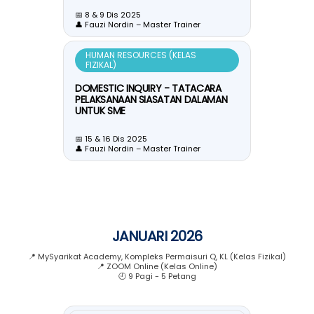
📅 8 & 9 Dis 2025
👤 Fauzi Nordin – Master Trainer
HUMAN RESOURCES (KELAS
FIZIKAL)
DOMESTIC INQUIRY - TATACARA
PELAKSANAAN SIASATAN DALAMAN
UNTUK SME
📅 15 & 16 Dis 2025
👤 Fauzi Nordin – Master Trainer
JANUARI 2026
📍 MySyarikat Academy, Kompleks Permaisuri Q, KL (Kelas Fizikal)
📍 ZOOM Online (Kelas Online)
🕘 9 Pagi - 5 Petang