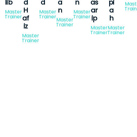
lib
d
d
a
n
as
pi
Mast
Train
H
n
ar
a
Master
Master
Master
Trainer
Trainer
Trainer
af
ip
h
Master
Trainer
iz
Master
Master
Trainer
Trainer
Master
Trainer