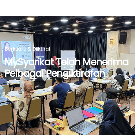
Berkualiti & Diiktiraf
MySyarikat Telah Menerima
Pelbagai Pengiktirafan