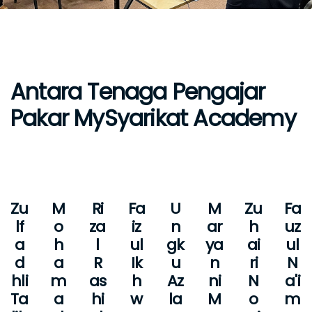
Antara Tenaga Pengajar
Pakar MySyarikat Academy
Zu
M
Ri
Fa
U
M
Zu
Fa
lf
o
za
iz
n
ar
h
uz
a
h
l
ul
gk
ya
ai
ul
d
a
R
Ik
u
n
ri
N
hli
m
as
h
Az
ni
N
a'i
Ta
a
hi
w
la
M
o
m